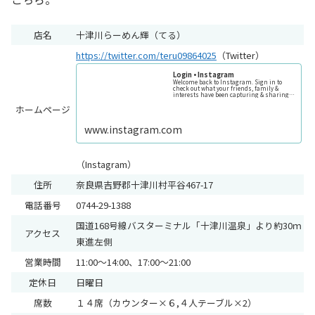
店名
十津川らーめん輝（てる）
https://twitter.com/teru09864025
（Twitter）
Login • Instagram
Welcome back to Instagram. Sign in to
check out what your friends, family &
interests have been capturing & sharing
arou...
ホームページ
www.instagram.com
（Instagram）
住所
奈良県吉野郡十津川村平谷467-17
電話番号
0744-29-1388
国道168号線バスターミナル「十津川温泉」より約30ｍ
アクセス
東進左側
営業時間
11:00～14:00、17:00～21:00
定休日
日曜日
席数
１４席（カウンター×６,４人テーブル×2）