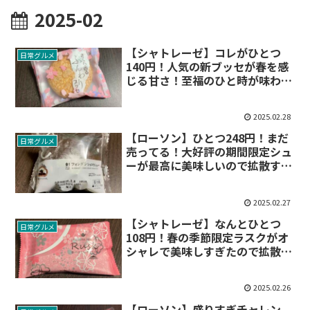
2025-02
【シャトレーゼ】コレがひとつ
日常グルメ
140円！人気の新ブッセが春を感
じる甘さ！至福のひと時が味わえ
る逸品でした
2025.02.28
【ローソン】ひとつ248円！まだ
日常グルメ
売ってる！大好評の期間限定シュ
ーが最高に美味しいので拡散する
よ
2025.02.27
【シャトレーゼ】なんとひとつ
日常グルメ
108円！春の季節限定ラスクがオ
シャレで美味しすぎたので拡散し
ます
2025.02.26
【ローソン】盛りすぎチャレン