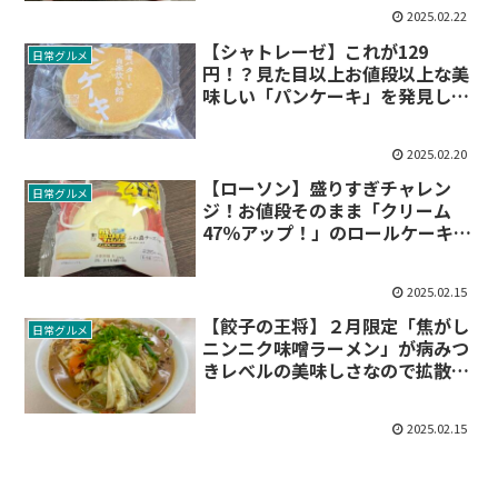
2025.02.22
【シャトレーゼ】これが129
日常グルメ
円！？見た目以上お値段以上な美
味しい「パンケーキ」を発見しま
した
2025.02.20
【ローソン】盛りすぎチャレン
日常グルメ
ジ！お値段そのまま「クリーム
47％アップ！」のロールケーキを
食べてみた
2025.02.15
【餃子の王将】２月限定「焦がし
日常グルメ
ニンニク味噌ラーメン」が病みつ
きレべルの美味しさなので拡散し
ます
2025.02.15