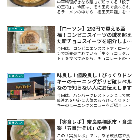
中華料理好きなら誰もが知ってる「餃子
の王将」。今回は、その王将で食べられ
るラーメンの中から「極王天津麺」を、
写真と一緒にご紹介します。極王シリー
ズのひとつ、見た目は地味だけど味もボ
リュームもお値段以上！絶対オススメで
【ローソン】292円で買える至
日常グルメ
きる一品の実態を写真付きで報告しま
福！コンビニスイーツの域を超え
す。
た新チョコスイーツを紹介しま
す！
今回は、コンビニエンスストア・ローソ
ンで新発売されている「生ショコラタル
ト」を食べてみたら、チョコレートの風
味がたまらない・・・毎日でも食べたく
なる、コンビニスイーツの域を超えた美
味さだったので、写真と共に拡散させて
味良し！値段良し！びっくりドン
日常グルメ
いただきます。
キーのモーニングがリピ確レベル
なので知らない人にお伝えします
今回は、ハンバーグレストランとして家
族連れを中心に人気のあるびっくりドン
キーのモーニングメニューをご紹介しま
す。予想を超えるレベルのお得さの割に
知られていない、超穴場情報を写真とと
もに詳しくお伝えします。この記事は
【実食レポ】奈良県橿原市・食道
日常グルメ
2024年12月の情報を掲...
楽「五目汁そば」の巻！
この「実食レポ」では、ある飲食店で食