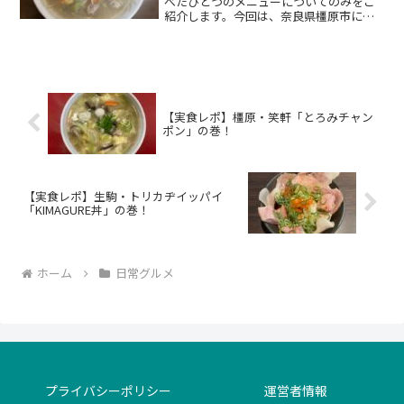
べたひとつのメニューについてのみをご
紹介します。今回は、奈良県橿原市にあ
る人気中華料理店「食道楽（しょくどう
らく）」の「五目汁そば」です。アッサ
リスープがたまらなく美味しい・・・魅
力たっぷりのラーメンです。
【実食レポ】橿原・笑軒「とろみチャン
ポン」の巻！
【実食レポ】生駒・トリカヂイッパイ
「KIMAGURE丼」の巻！
ホーム
日常グルメ
プライバシーポリシー
運営者情報