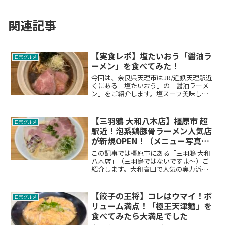
関連記事
【実食レポ】塩たいおう「醤油ラ
日常グルメ
ーメン」を食べてみた！
今回は、奈良県天理市はJR/近鉄天理駅近
くにある「塩たいおう」の「醤油ラーメ
ン」をご紹介します。塩スープ美味しい
ラーメン屋として女性客を中心に人気の
あるお店ですが、どうしてどうして煮干
しラーメンもかなりの美味！ぜひ一度ご
【三羽鴉 大和八木店】橿原市 超
日常グルメ
覧になって食べてみて頂きたいです。
駅近！泡系鶏豚骨ラーメン人気店
が新規OPEN！（メニュー写真あ
り）
この記事では橿原市にある「三羽鴉 大和
八木店」（三羽烏ではないですよ～）ご
紹介します。大和高田で人気の実力派ラ
ーメン店の大和八木店。大和八木店限
定？のラーメンの様子もご覧になれま
す。メニュー写真もありますので来店前
【餃子の王将】コレはウマイ！ボ
日常グルメ
のチェックにぜひご覧になってくださ
リューム満点！「極王天津麺」を
い！
食べてみたら大満足でした