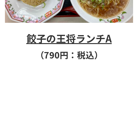
餃子の王将ランチA
（790
円：税込）