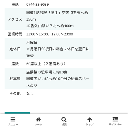
電話
0744-33-9639
国道165号線「膳手」交差点を東へ約
アクセス
150ｍ
JR香久山駅から北へ約400ｍ
営業時間
11:00～15:00、17:00～23:00
月曜日
定休日
※月曜日が祝日の場合は休日を翌日に
振替
席数
60席以上（２階席あり）
店隣接の駐車場に約10台
駐車場
国道向かいにも約10台分の駐車スペー
スあり
その他
なし
日常グルメ
メニュー
ホーム
検索
トップ
サイドバー