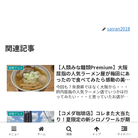
sairan2018
関連記事
【人類みな麺類Premium】大阪
日常グルメ
屈指の人気ラーメン屋が梅田にあ
ったので食べてみたら感動の美味
さでした
今回も？奈良県ではなく大阪から・・・
府内屈指の人気ラーメン店でいつかは行
ってみたい・・・と思っていたお店が梅
田にありました！その名も「人類みな麺
類Premium」をご紹介します。メニュー
写真もありますのでぜひご覧ください。
【コメダ珈琲店】コレまた大当た
日常グルメ
り！夏限定の新シロノワールが期
待通りの美味しさでした
今回は、人気カフェ「コメダ珈琲店」の
メニュー
ホーム
検索
トップ
サイドバー
新メニュー「ミルクノワール」が期待通