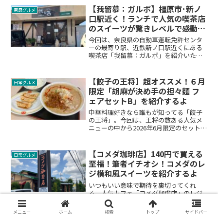
ます。
【我留慕：ガルボ】橿原市･新ノ
奈良グルメ
口駅近く！ランチで人気の喫茶店
のスイーツが驚きレベルで感動し
ちゃいました
今回は、奈良県の自動車運転免許センタ
ーの最寄り駅、近鉄新ノ口駅近くにある
喫茶店「我留慕：ガルボ」を紹介いたし
ます。ココは運転免許センターの帰りに
立ち寄れるランチスポットとして人気を
誇る喫茶店なのですが・・・何と！スイ
【餃子の王将】超オススメ！６月
日常グルメ
ーツレベルがとんでもなく高くて種類も
限定「胡麻が決め手の担々麵 フ
豊富！とのウワサが絶えないので、その
ェアセットB」を紹介するよ
実態を確認して参りました。
中華料理好きなら誰もが知ってる「餃子
の王将」。今回は、王将の数ある人気メ
ニューの中から2026年6月限定のセットメ
ニュー「胡麻が決め手の担々麺フェアセ
ットB」が味・ボリュームともに大満足！
絶対にリピートしたくなる味！やみつき
【コメダ珈琲店】140円で買える
日常グルメ
確定レベルの実態を、みなさんに写真付
至福！筆者イチオシ！コメダのレ
きでご紹介します。
ジ横和風スイーツを紹介するよ
いつもいい意味で期待を裏切ってくれ
る、人気カフェ「コメダ珈琲店」のレジ
横スイーツ。今回は、たった140円で買え
る筆者イチオシの和風スイーツ「コど
メニュー
ホーム
検索
トップ
サイドバー
ら」をご紹介します。まだ知らない方、