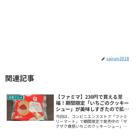
sairan2018
関連記事
【ファミマ】230円で買える至
日常グルメ
福！期間限定「いちごのクッキー
シュー」が美味しすぎたので拡散
するよ
今回は、コンビニエンスストア「ファミ
リーマート」で期間限定で発売中の「ザ
クザク食感いちごのクッキーシュー」を
食べてみたら美味しすぎたので、写真付
きでみなさんに拡散します。をご紹介し