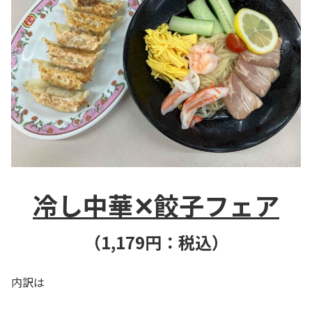
冷し中華✕餃子フェア
（1,179
円：税込）
内訳は