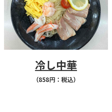
冷し中華
（858
円：税込）