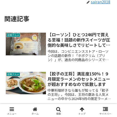
sairan2018
関連記事
【ローソン】ひとつ246円で買え
日常グルメ
る至福！話題の新作スイーツが圧
倒的な美味しさでリピートしてし
まいました
今回は、コンビニエンスストア・ローソ
ンの話題の新作！「ホボクリム（プリ
ン）」が、過去の同商品のシリーズで圧
倒的な美味しさで、久々にリピートして
しまうレベル（２日ぶり２回目）だった
ので写真とともに報告させていただきま
【餃子の王将】満足度150％！９
日常グルメ
す。
月限定ラーメンのセットメニュー
が超おすすめなので拡散します
中華料理好きなら誰もが知ってる「餃子
の王将」。今回は、王将の数ある人気メ
ニューの中から2024年9月の限定ラーメン
のセットメニュー「酸辣湯麵フェアセッ
トB」が味・ボリュームともに150％の満
点度。早くもリピートしてしまうくら
【走麺屋】田原本 人気上昇中の
日常グルメ
メニュー
ホーム
検索
トップ
サイドバー
い、超オススメできるメニューなので報