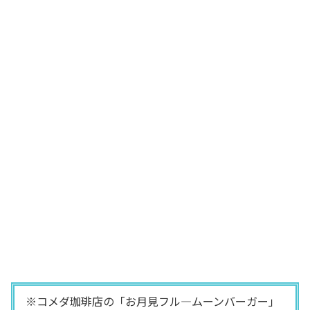
※コメダ珈琲店の「お月見フル―ムーンバーガー」