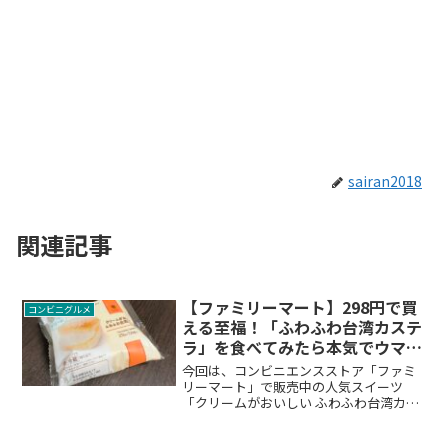
sairan2018
関連記事
【ファミリーマート】298円で買
コンビニグルメ
える至福！「ふわふわ台湾カステ
ラ」を食べてみたら本気でウマか
ったので拡散します
今回は、コンビニエンスストア「ファミ
リーマート」で販売中の人気スイーツ
「クリームがおいしい ふわふわ台湾カス
テラ」がメッチャ美味しかったので、み
なさんにご紹介します。ぜひ一度、コチ