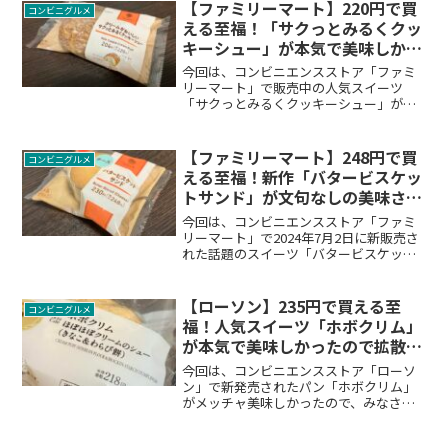
ラでその魅力を確認いただいて食べてみ
【ファミリーマート】220円で買
コンビニグルメ
てください。
える至福！「サクっとみるくクッ
キーシュー」が本気で美味しかっ
たので拡散します
今回は、コンビニエンスストア「ファミ
リーマート」で販売中の人気スイーツ
「サクっとみるくクッキーシュー」がメ
ッチャ美味しかったので、みなさんにご
紹介します。
【ファミリーマート】248円で買
コンビニグルメ
える至福！新作「バタービスケッ
トサンド」が文句なしの美味さだ
ったので拡散します
今回は、コンビニエンスストア「ファミ
リーマート」で2024年7月2日に新販売さ
れた話題のスイーツ「バタービスケット
サンドチーズ」が、文句なしの美味しさ
だったので、みなさんにご紹介します。
【ローソン】235円で買える至
コンビニグルメ
福！人気スイーツ「ホボクリム」
が本気で美味しかったので拡散さ
せてください
今回は、コンビニエンスストア「ローソ
ン」で新発売されたパン「ホボクリム」
がメッチャ美味しかったので、みなさん
にご紹介します。ぜひ食べてみてくださ
い。