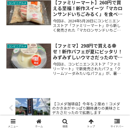
【ファミリーマート】260円で買
コンビニグルメ
える至福！新作スイーツ「マカロ
ンサンドいちごみるく」を食べて
みた
今回は、2024年5月28日にコンビニエン
スストア「ファミリーマート」から新し
く発売された「マカロンサンドいちごみ
るく」がメッチャ美味しかったので、み
なさんにご紹介します。
【ファミマ】298円で買える幸
コンビニグルメ
せ！新作パフェが夏にピッタリ！
みずみずしいウマさだったので拡
散します
今回は、コンビニエンスストア「ファミ
リーマート」で新発売されたパフェ「ク
リームソーダみたいなパフェ」が、暑い
夏にピッタリなみずみずしいウマさだっ
たので、みなさんにお伝えします。
【コメダ珈琲店】今年も２度め！コメダ
のかき氷がやっぱり期待通りの美味さと
デカさだったので拡散します
メニュー
ホーム
検索
トップ
サイドバー
【コメダ】まだの人は飲むべし！人気の